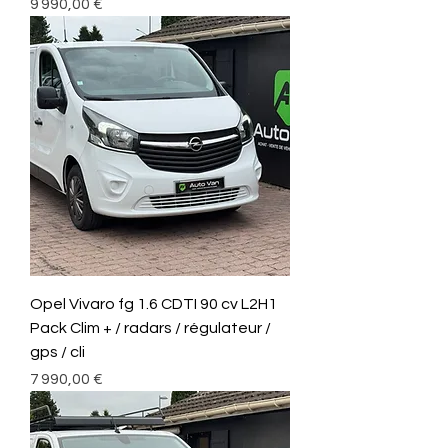
Prix
9 990,00 €
Opel Vivaro fg 1.6 CDTI 90 cv L2H1
Pack Clim + / radars / régulateur /
gps / cli
Prix
7 990,00 €