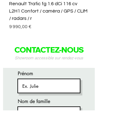
Renault Trafic fg 1.6 dCi 116 cv
L2H1 Confort / caméra / GPS / CLIM
/ radars / r
Prix
9 990,00 €
CONTACTEZ-NOUS
Showroom accessible sur rendez-vous
Prénom
Nom de famille
E-mail