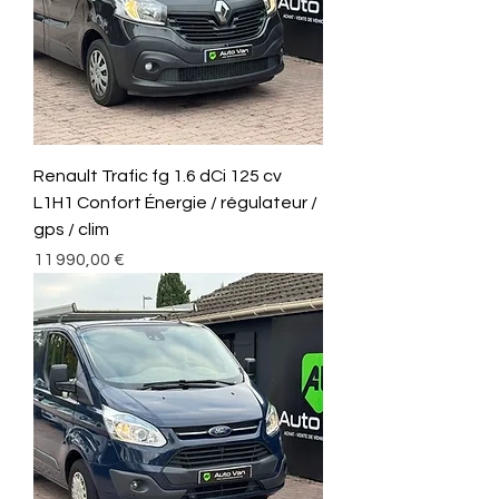
Renault Trafic fg 1.6 dCi 125 cv
L1H1 Confort Énergie / régulateur /
gps / clim
Prix
11 990,00 €