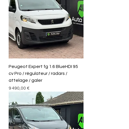
Peugeot Expert fg 1.6 BlueHDI 95
cv Pro / régulateur / radars /
attelage / galer
Prix
9 490,00 €