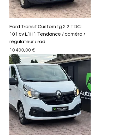
Ford Transit Custom fg 2.2 TDCI
101 cv L1H1 Tendance / caméra /
régulateur / rad
Prix
10 490,00 €