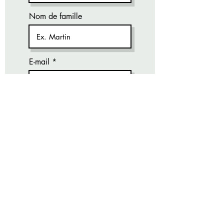
Nom de famille
E-mail
Téléphone
Marque du véhicule
Quelle heure vous convient ?
Matin